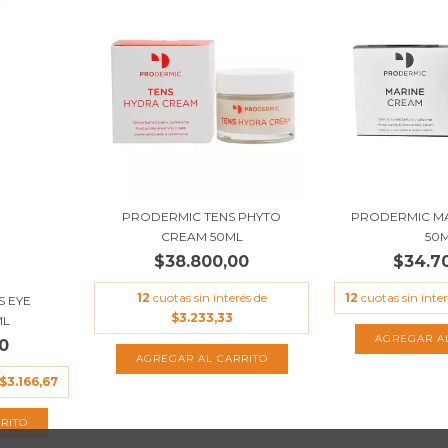
PRODERMIC TENS PHYTO
PRODERMIC M
CREAM 50ML
50
$38.800,00
$34.7
12
cuotas sin interés de
12
cuotas sin inte
S EYE
$3.233,33
ML
0
$3.166,67