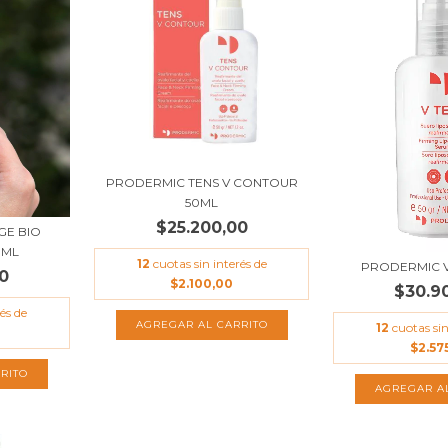
PRODERMIC TENS V CONTOUR
50ML
$25.200,00
GE BIO
0ML
12
cuotas sin interés de
PRODERMIC V
0
$2.100,00
$30.9
és de
12
cuotas sin
$2.57