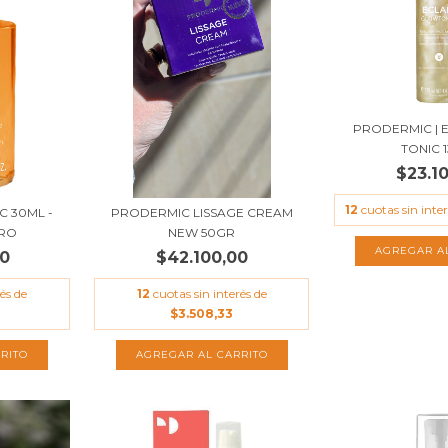
PRODERMIC | 
TONIC 
$23.1
12
cuotas sin inte
 30ML -
PRODERMIC LISSAGE CREAM
ERO
NEW 50GR
00
$42.100,00
és de
12
cuotas sin interés de
$3.508,33