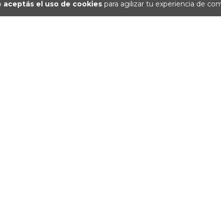
io
aceptás el uso de cookies
para agilizar tu experiencia de co
EAN 130ML
PRODERMIC F
150
0
$23.6
és de
12
cuotas sin inte
PRODERMIC BIPHASE CLEAN
130ML
$29.700,00
12
cuotas sin interés de
$2.475,00