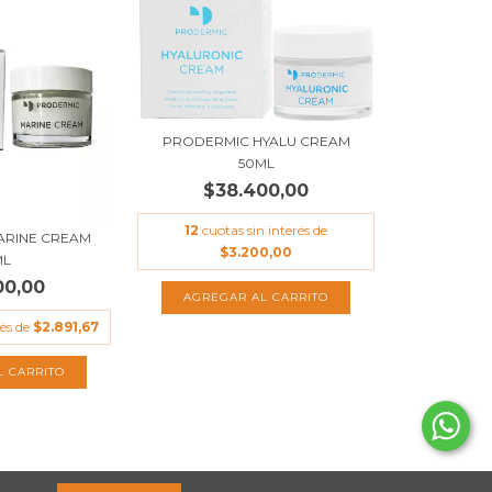
PRODERMIC HYALU CREAM
50ML
$38.400,00
12
cuotas sin interés de
ARINE CREAM
$3.200,00
ML
00,00
rés de
$2.891,67