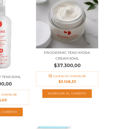
PRODERMIC TENS HYDRA
CREAM 50ML
$37.300,00
12
cuotas sin interés de
 TENS 50ML
$3.108,33
00,00
 interés de
5,00