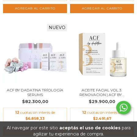
NUEVO
ACF BY DADATINA TRÍOLOGÍA
ACEITE FACIAL VOL.3:
SERUMS
RENOVACION | ACF BY...
$82.300,00
$29.900,00
12
cuotas sin interés de
12
cuotas sin interés de
$6.858,33
$2.491,67
Al navegar por este sitio
aceptás el uso de cookies
para
agilizar tu experiencia de compra.