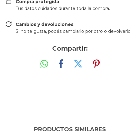
Compra protegida
Tus datos cuidados durante toda la compra.
Cambios y devoluciones
Si no te gusta, podés cambiarlo por otro o devolverlo.
Compartir:
Esta novedosa emulsión antiage incorpora un efecto de
film molecular que logra la Humectación 360º sin textura
pesada ni tacto graso.
Refresca, energiza y humecta con el poder de la
Biotecnología Marina aplicada a las pieles urbanas. Ideal
para todo el rostro en todas las épocas del año.
PRODUCTOS SIMILARES