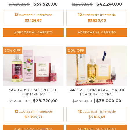
$37.520,00
$42.240,00
$46.900,00
$52.800,00
12
cuotas sin interés de
12
cuotas sin interés de
$3.126,67
$3.520,00
20
%
OFF
20
%
OFF
SAPHIRUS COMBO “DULCE
SAPHIRUS COMBO AROMAS DE
PRIMAVERA”
PLACER – EDICIÓ...
$28.720,00
$38.000,00
$35.900,00
$47.500,00
12
cuotas sin interés de
12
cuotas sin interés de
$2.393,33
$3.166,67