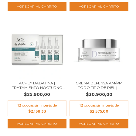
ACF BY DADATINA |
CREMA DEFENSA AM/PM
TRATAMIENTO NOCTURNO
TODO TIPO DE PIEL |...
R...
$25.900,00
$30.900,00
12
cuotas sin interés de
12
cuotas sin interés de
$2.158,33
$2.575,00