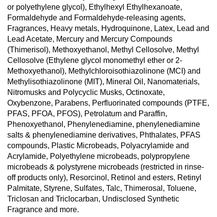
or polyethylene glycol), Ethylhexyl Ethylhexanoate, 
Formaldehyde and Formaldehyde-releasing agents, 
Fragrances, Heavy metals, Hydroquinone, Latex, Lead and 
Lead Acetate, Mercury and Mercury Compounds 
(Thimerisol), Methoxyethanol, Methyl Cellosolve, Methyl 
Cellosolve (Ethylene glycol monomethyl ether or 2-
Methoxyethanol), Methylchloroisothiazolinone (MCI) and 
Methylisothiazolinone (MIT), Mineral Oil, Nanomaterials, 
Nitromusks and Polycyclic Musks, Octinoxate, 
Oxybenzone, Parabens, Perfluorinated compounds (PTFE, 
PFAS, PFOA, PFOS), Petrolatum and Paraffin, 
Phenoxyethanol, Phenylenediamine, phenylenediamine 
salts & phenylenediamine derivatives, Phthalates, PFAS 
compounds, Plastic Microbeads, Polyacrylamide and 
Acrylamide, Polyethylene microbeads, polypropylene 
microbeads & polystyrene microbeads (restricted in rinse-
off products only), Resorcinol, Retinol and esters, Retinyl 
Palmitate, Styrene, Sulfates, Talc, Thimerosal, Toluene, 
Triclosan and Triclocarban, Undisclosed Synthetic 
Fragrance and more.