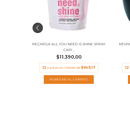
BY DADATINA
RECARGA ALL YOU NEED IS SHINE SPRAY
REVI
CAPI...
$11.390,00
.582,50
12
cuotas sin interés de
$949,17
12