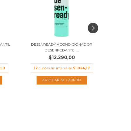
ANTIL
DESENREADY ACONDICIONADOR
SERUM DE 
DESENREDANTE I...
$12.290,00
12
cuot
,50
12
cuotas sin interés de
$1.024,17