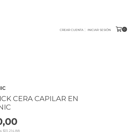
0
CREAR CUENTA
INICIAR SESIÓN
NIC
ICK CERA CAPILAR EN
NIC
0,00
os
$13.214,88