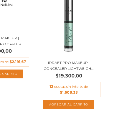
 MAKEUP |
O HYALUR...
00,00
rés de
$2.191,67
IDRAET PRO MAKEUP |
CONCEALER LIGHTWEIGH...
$19.300,00
12
cuotas sin interés de
$1.608,33