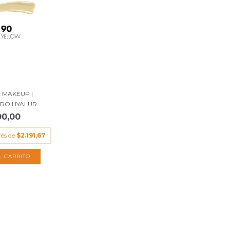
 MAKEUP |
O HYALUR...
00,00
rés de
$2.191,67