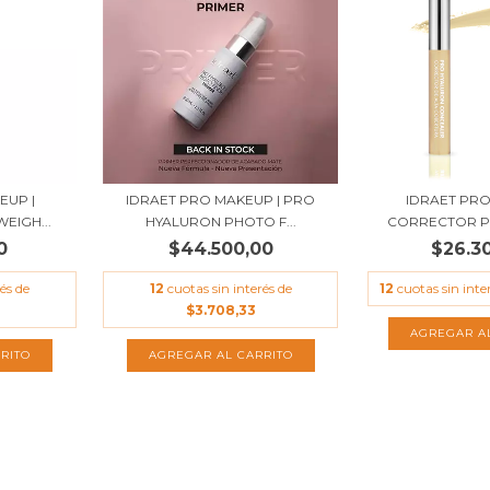
EUP |
IDRAET PRO MAKEUP | PRO
IDRAET PRO
EIGH...
HYALURON PHOTO F...
CORRECTOR PR
0
$44.500,00
$26.3
és de
12
cuotas sin interés de
12
cuotas sin inte
$3.708,33