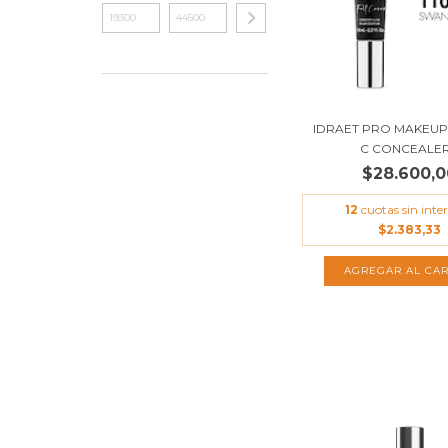
IDRAET PRO MAKEUP 
C CONCEALER.
$28.600,0
12
cuotas sin inter
$2.383,33