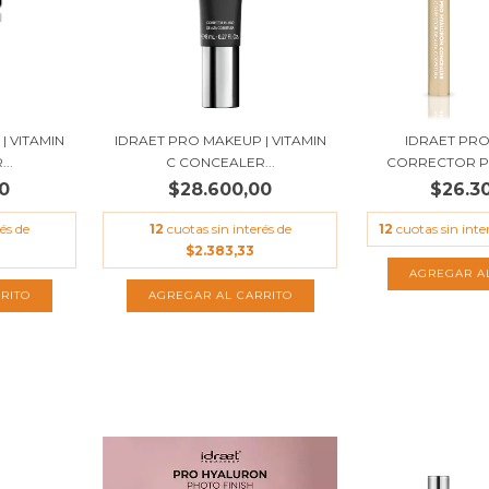
| VITAMIN
IDRAET PRO MAKEUP | VITAMIN
IDRAET PRO
..
C CONCEALER...
CORRECTOR PR
0
$28.600,00
$26.3
és de
12
cuotas sin interés de
12
cuotas sin inte
$2.383,33