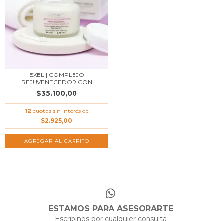
EXEL | COMPLEJO
REJUVENECEDOR CON
GLICÓL...
$35.100,00
12
cuotas sin interés de
$2.925,00
AGREGAR AL CARRITO
ESTAMOS PARA ASESORARTE
Escribinos por cualquier consulta