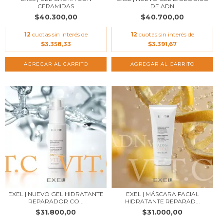
CERAMIDAS
DE ADN
$40.300,00
$40.700,00
12
cuotas sin interés de
12
cuotas sin interés de
$3.358,33
$3.391,67
AGREGAR AL CARRITO
EXEL | NUEVO GEL HIDRATANTE
EXEL | MÁSCARA FACIAL
REPARADOR CO...
HIDRATANTE REPARAD...
$31.800,00
$31.000,00