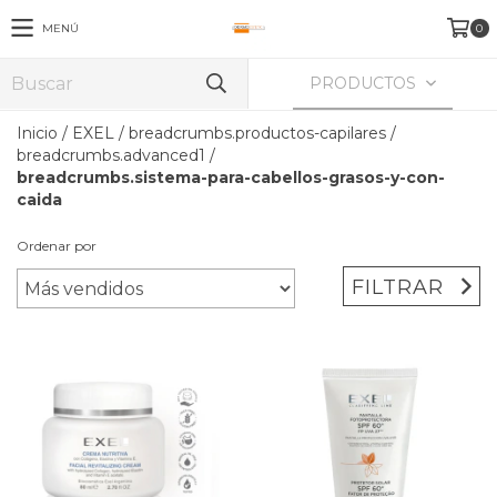
MENÚ
0
PRODUCTOS
Inicio
/
EXEL
/
breadcrumbs.productos-capilares
/
breadcrumbs.advanced1
/
breadcrumbs.sistema-para-cabellos-grasos-y-con-
caida
Ordenar por
FILTRAR