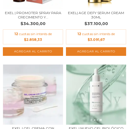
EXEL | PROMOTER SPRAY PARA
EXEL| AGE DEFY SERUM CREAM
CRECIMIENTO Y...
30ML
$34.300,00
$37.100,00
12
cuotas sin interés de
12
cuotas sin interés de
$2.858,33
$3.091,67
AGREGAR AL CARRITO
EXEL | GEL CREMA CON
EXEL | NUEVO GEL BIOLÓGICO