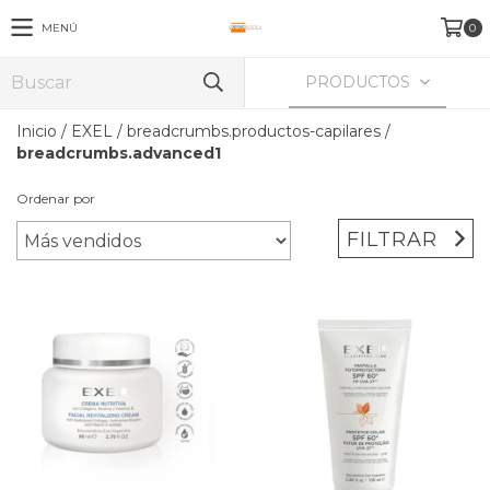
MENÚ
0
PRODUCTOS
Inicio
/
EXEL
/
breadcrumbs.productos-capilares
/
breadcrumbs.advanced1
Ordenar por
FILTRAR