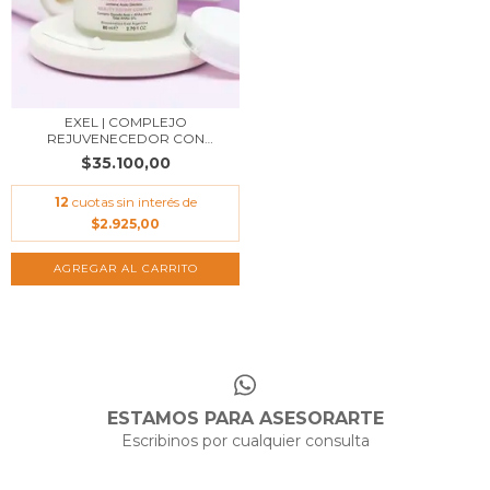
EXEL | COMPLEJO
REJUVENECEDOR CON
GLICÓL...
$35.100,00
12
cuotas sin interés de
$2.925,00
AGREGAR AL CARRITO
ESTAMOS PARA ASESORARTE
Escribinos por cualquier consulta