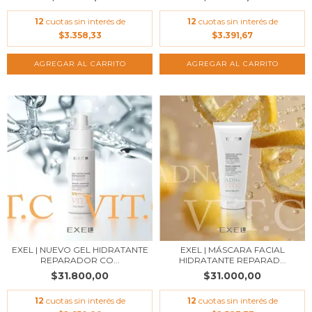
12
cuotas sin interés de
12
cuotas sin interés de
$3.358,33
$3.391,67
AGREGAR AL CARRITO
EXEL | NUEVO GEL HIDRATANTE
EXEL | MÁSCARA FACIAL
REPARADOR CO...
HIDRATANTE REPARAD...
$31.800,00
$31.000,00
12
cuotas sin interés de
12
cuotas sin interés de