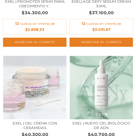
EXEL | PROMOTER SPRAY PARA
EXEL| AGE DEFY SERUM CREAM
CRECIMIENTO Y...
30ML
$34.300,00
$37.100,00
12
cuotas sin interés de
12
cuotas sin interés de
$2.858,33
$3.091,67
AGREGAR AL CARRITO
EXEL | GEL CREMA CON
EXEL | NUEVO GEL BIOLÓGICO
CERAMIDAS
DE ADN
$40.300,00
$40.700,00