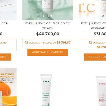
A CON
EXEL | NUEVO GEL BIOLÓGICO
EXEL | NUEVO G
DE ADN
REPARADO
00
$40.700,00
$31.8
és de
12
cuotas sin interés de
$3.391,67
12
cuotas sin
$2.65
RITO