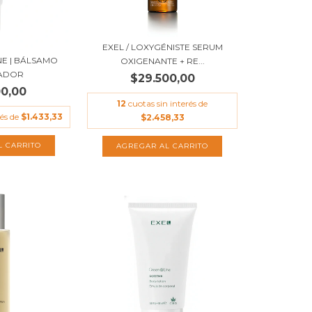
EXEL / LOXYGÉNISTE SERUM
NE | BÁLSAMO
OXIGENANTE + RE...
ADOR
$29.500,00
00,00
12
cuotas sin interés de
rés de
$1.433,33
$2.458,33