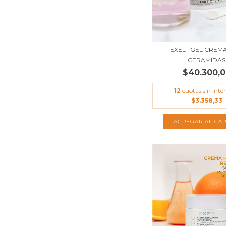
EXEL | GEL CREM
CERAMIDAS
$40.300,
12
cuotas sin inter
$3.358,33
AGREGAR AL CAR