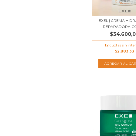
EXEL | CREMA HID
REPARADORA CON
$34.600,
12
cuotas sin inter
$2.883,33