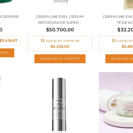
IN DEFENSE
GREEN LINE EXEL | SERUM
GREEN LINE EXE
.
REFORZADOR SÚPER...
TÉ DE K
0
$50.700,00
$32.2
$3.416,67
12
cuotas sin interés de
12
cuotas sin
$4.225,00
$2.68