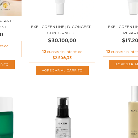
RATANTE
EXEL GREEN LINE | D-CONGEST -
EXEL GREEN LI
 L...
CONTORNO D...
REPAR
00
$30.100,00
$17.2
és de
12
cuotas sin interés de
12
cuotas sin inte
$2.508,33