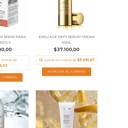
ER SPRAY PARA
EXEL| AGE DEFY SERUM CREAM
TO Y...
30ML
00,00
$37.100,00
 interés de
12
cuotas sin interés de
$3.091,67
8,33
AGREGAR AL CARRITO