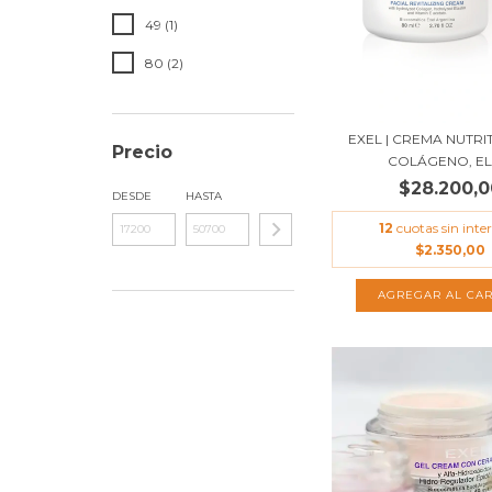
49 (1)
80 (2)
EXEL | CREMA NUTRI
Precio
COLÁGENO, ELA
$28.200,0
DESDE
HASTA
12
cuotas sin inter
$2.350,00
AGREGAR AL CAR