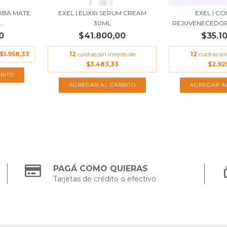
ERBA MATE
EXEL | ELIXIR SERUM CREAM
EXEL | C
..
30ML
REJUVENECEDOR 
0
$41.800,00
$35.1
$1.958,33
12
cuotas sin interés de
12
cuotas sin
$3.483,33
$2.92
AGREGAR AL CARRITO
AGREGAR A
PAGÁ COMO QUIERAS
Tarjetas de crédito o efectivo