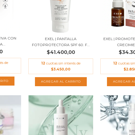
TIVA CON
EXEL | PANTALLA
EXEL | PROMOT
...
FOTOPROTECTORA SPF 60. F...
CRECIMIEN
0
$41.400,00
$34.3
és de
12
cuotas sin interés de
12
cuotas sin
$3.450,00
$2.85
RITO