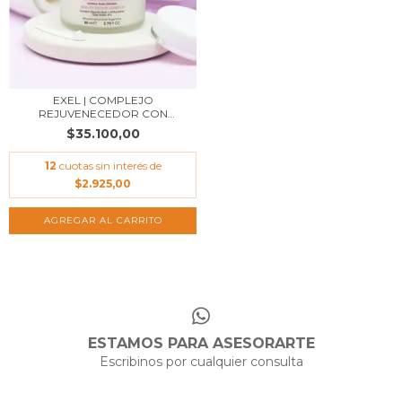
EXEL | COMPLEJO
REJUVENECEDOR CON
GLICÓL...
$35.100,00
12
cuotas sin interés de
$2.925,00
AGREGAR AL CARRITO
ESTAMOS PARA ASESORARTE
Escribinos por cualquier consulta