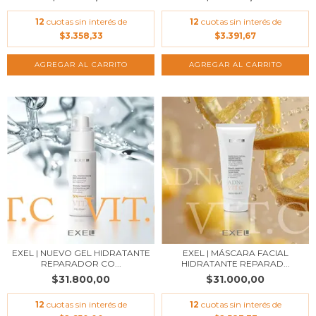
12
cuotas sin interés de
12
cuotas sin interés de
$3.358,33
$3.391,67
AGREGAR AL CARRITO
EXEL | NUEVO GEL HIDRATANTE
EXEL | MÁSCARA FACIAL
REPARADOR CO...
HIDRATANTE REPARAD...
$31.800,00
$31.000,00
12
cuotas sin interés de
12
cuotas sin interés de