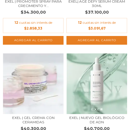
EXEL | PROMOTER SPRAY PARA
EXEL| AGE DEFY SERUM CREAM
CRECIMIENTO Y...
30ML
$34.300,00
$37.100,00
12
cuotas sin interés de
12
cuotas sin interés de
$2.858,33
$3.091,67
AGREGAR AL CARRITO
EXEL | GEL CREMA CON
EXEL | NUEVO GEL BIOLÓGICO
CERAMIDAS
DE ADN
$40.300,00
$40.700,00