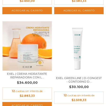
$2.650,00
$2.583,33
EXEL | CREMA HIDRATANTE
REPARADORA CON L...
EXEL GREEN LINE | D-CONGEST
- CONTORNO D...
$34.600,00
$30.100,00
12
cuotas sin interés de
12
cuotas sin interés de
$2.883,33
$2.508,33