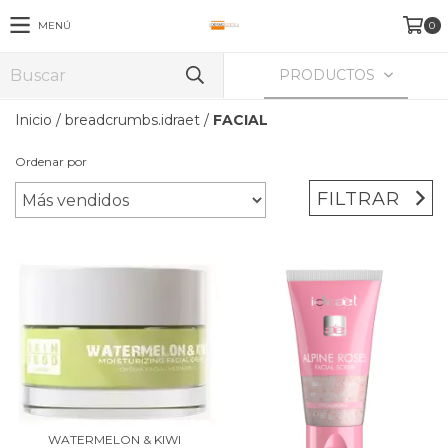
MENÚ
0
PRODUCTOS
Inicio
/
breadcrumbs.idraet
/
FACIAL
Ordenar por
FILTRAR
WATERMELON & KIWI