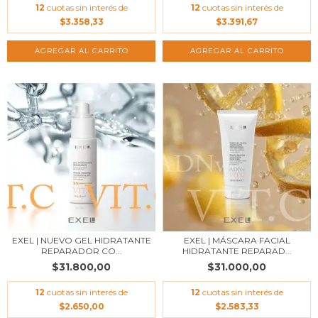
12
cuotas sin interés de
12
cuotas sin interés de
$3.358,33
$3.391,67
AGREGAR AL CARRITO
EXEL | NUEVO GEL HIDRATANTE
EXEL | MÁSCARA FACIAL
REPARADOR CO...
HIDRATANTE REPARAD...
$31.800,00
$31.000,00
12
cuotas sin interés de
12
cuotas sin interés de
$2.650,00
$2.583,33