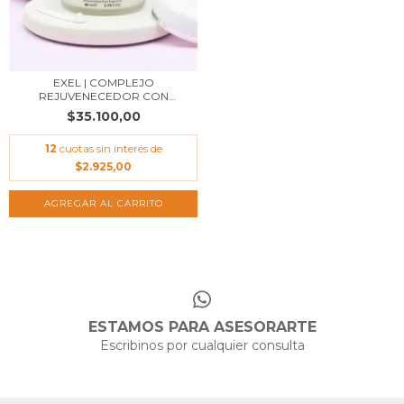
EXEL | COMPLEJO
REJUVENECEDOR CON
GLICÓL...
$35.100,00
12
cuotas sin interés de
$2.925,00
AGREGAR AL CARRITO
ESTAMOS PARA ASESORARTE
Escribinos por cualquier consulta