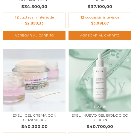
$34.300,00
$37.100,00
12
cuotas sin interés de
12
cuotas sin interés de
$2.858,33
$3.091,67
AGREGAR AL CARRITO
EXEL | GEL CREMA CON
EXEL | NUEVO GEL BIOLÓGICO
CERAMIDAS
DE ADN
$40.300,00
$40.700,00