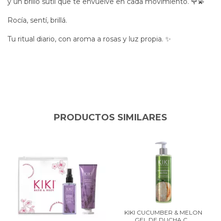
y un brillo sutil que te envuelve en cada movimiento. 🌹💫
Rocía, sentí, brillá.
Tu ritual diario, con aroma a rosas y luz propia. ✨
PRODUCTOS SIMILARES
KIKI CUCUMBER & MELON
GEL DE DUCHA C...