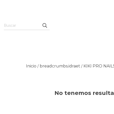
Inicio
breadcrumbs.idraet
KIKI PRO NAIL
/
/
No tenemos resultad