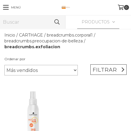
MENÚ
0
PRODUCTOS
Inicio
/
CARTHAGE
/
breadcrumbs.corporal1
/
breadcrumbs.preocupacion-de-belleza
/
breadcrumbs.exfoliacion
Ordenar por
FILTRAR