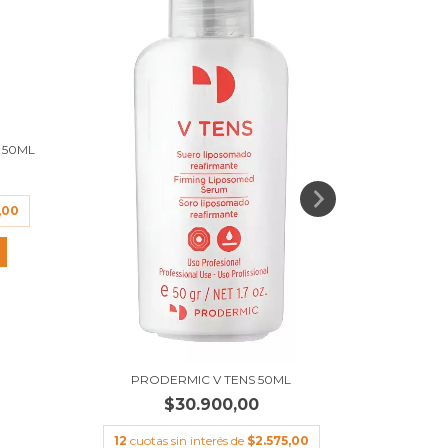
 50ML
,00
PRODERMIC V TENS 50ML
PRODERM
$30.900,00
12
cuotas sin interés de
$2.575,00
12
cuota