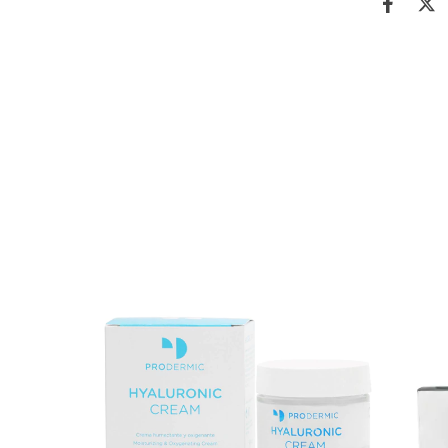
Higiene y demaquillado. Liviana, elastizante, calm
Ideal para pieles secas,
incluyendo las más sens