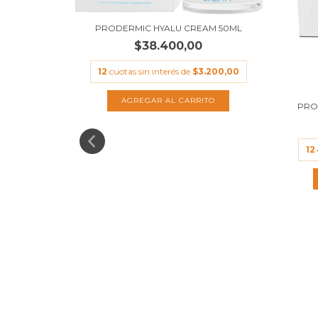
PRODERMIC HYALU CREAM 50ML
$38.400,00
12
cuotas sin interés de
$3.200,00
ERUM 30ML
PRO
.233,33
12