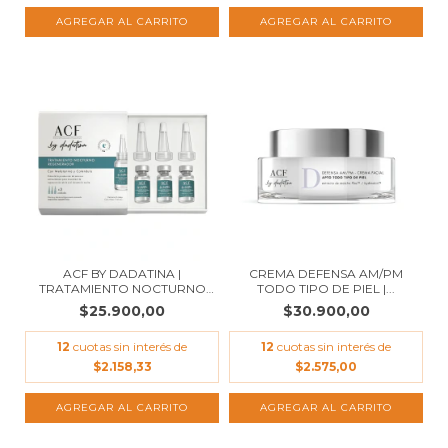
ACF BY DADATINA |
CREMA DEFENSA AM/PM
TRATAMIENTO NOCTURNO
TODO TIPO DE PIEL |...
R...
$25.900,00
$30.900,00
12
cuotas sin interés de
12
cuotas sin interés de
$2.158,33
$2.575,00