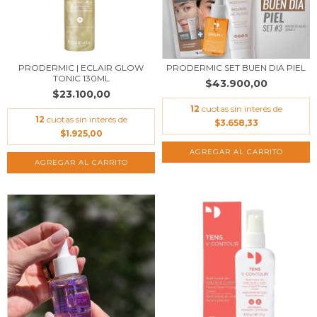
PRODERMIC | ECLAIR GLOW
PRODERMIC SET BUEN DIA PIEL
TONIC 130ML
$43.900,00
$23.100,00
12
cuotas sin interés de
12
cuotas sin interés de
$3.658,33
$1.925,00