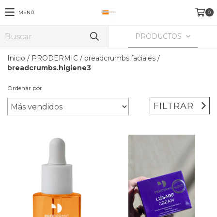
MENÚ
0
PRODUCTOS
Inicio
/
PRODERMIC
/
breadcrumbs.faciales
/
breadcrumbs.higiene3
Ordenar por
FILTRAR