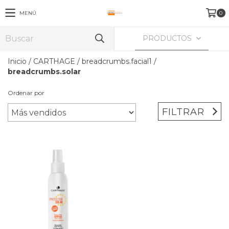
MENÚ
0
PRODUCTOS
Inicio
/
CARTHAGE
/
breadcrumbs.facial1
/
breadcrumbs.solar
Ordenar por
FILTRAR